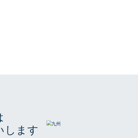
は
いします